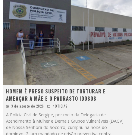
HOMEM É PRESO SUSPEITO DE TORTURAR E
AMEAÇAR A MÃE E O PADRASTO IDOSOS
3 de agosto de 2026
NOTÍCIAS
A Polícia Civil de Sergipe, por meio da Delegacia de
Atendimento à Mulher e Demais Grupos Vulneráveis (DAGV)
de Nossa Senhora do Socorro, cumpriu na noite do
domingo, 2, um mandado de prisão preventiva contra
...