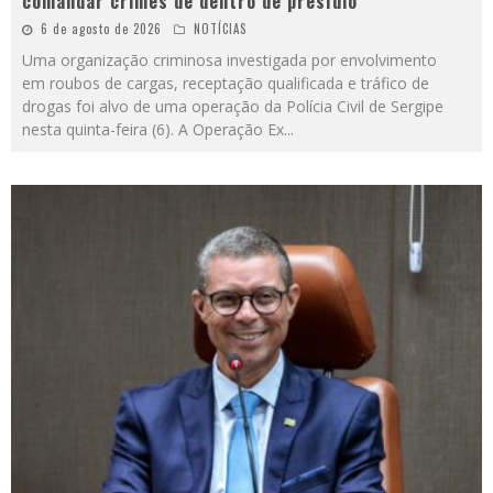
comandar crimes de dentro de presídio
6 de agosto de 2026
NOTÍCIAS
Uma organização criminosa investigada por envolvimento
em roubos de cargas, receptação qualificada e tráfico de
drogas foi alvo de uma operação da Polícia Civil de Sergipe
nesta quinta-feira (6). A Operação Ex
...