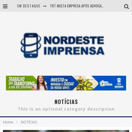
EM DESTAQUE
TRT MULTA EMPRESA APÓS ADVOGADA USAR IA E INVENTAR PRECEDENTES JUDICIAIS
Sergipe: operação mira grupo suspeito de comandar crimes de dentro de presídio
Entenda como governo Fábio tirou Sergipe da pior classificação fiscal e levou à nota máxima do Tesouro Nacional
Mulher morre durante operação contra grupo investigado por roubo de cargas e tráfico de drogas em Sergipe
NOTÍCIAS
This is an optional category description
Home
NOTÍCIAS