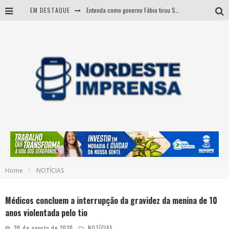
EM DESTAQUE
Entenda como governo Fábio tirou Sergipe da pior classificação fiscal e levou à nota máxima do Tesouro Nacional
CNJ aprova fim da aposentadoria compulsória como punição a juízes
BARRA DOS COQUEIROS: CORPO ACHADO NA PRAIA PODE SER DE JOVEM DESAPARECIDO
Sergipe: operação mira grupo suspeito de comandar crimes de dentro de presídio
Home
NOTÍCIAS
Médicos concluem a interrupção da gravidez da menina de 10
anos violentada pelo tio
20 de agosto de 2020
NOTÍCIAS