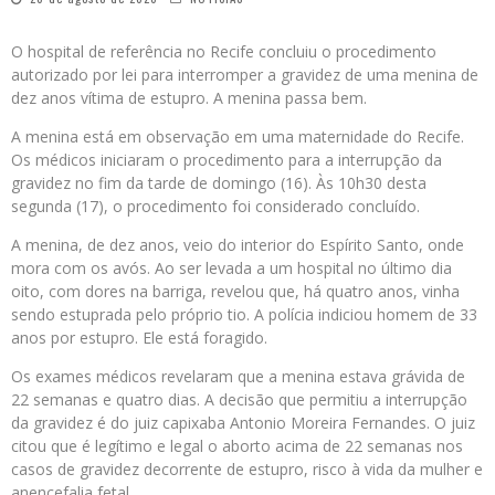
O hospital de referência no Recife concluiu o procedimento
autorizado por lei para interromper a gravidez de uma menina de
dez anos vítima de estupro. A menina passa bem.
A menina está em observação em uma maternidade do Recife.
Os médicos iniciaram o procedimento para a interrupção da
gravidez no fim da tarde de domingo (16). Às 10h30 desta
segunda (17), o procedimento foi considerado concluído.
A menina, de dez anos, veio do interior do Espírito Santo, onde
mora com os avós. Ao ser levada a um hospital no último dia
oito, com dores na barriga, revelou que, há quatro anos, vinha
sendo estuprada pelo próprio tio. A polícia indiciou homem de 33
anos por estupro. Ele está foragido.
Os exames médicos revelaram que a menina estava grávida de
22 semanas e quatro dias. A decisão que permitiu a interrupção
da gravidez é do juiz capixaba Antonio Moreira Fernandes. O juiz
citou que é legítimo e legal o aborto acima de 22 semanas nos
casos de gravidez decorrente de estupro, risco à vida da mulher e
anencefalia fetal.