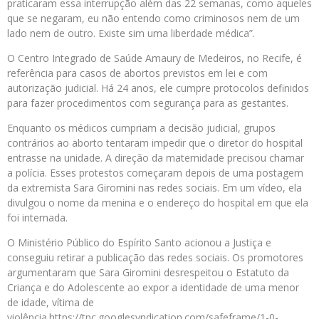
praticaram essa interrupção além das 22 semanas, como aqueles
que se negaram, eu não entendo como criminosos nem de um
lado nem de outro. Existe sim uma liberdade médica”.
O Centro Integrado de Saúde Amaury de Medeiros, no Recife, é
referência para casos de abortos previstos em lei e com
autorização judicial. Há 24 anos, ele cumpre protocolos definidos
para fazer procedimentos com segurança para as gestantes.
Enquanto os médicos cumpriam a decisão judicial, grupos
contrários ao aborto tentaram impedir que o diretor do hospital
entrasse na unidade. A direção da maternidade precisou chamar
a polícia. Esses protestos começaram depois de uma postagem
da extremista Sara Giromini nas redes sociais. Em um vídeo, ela
divulgou o nome da menina e o endereço do hospital em que ela
foi internada.
O Ministério Público do Espírito Santo acionou a Justiça e
conseguiu retirar a publicação das redes sociais. Os promotores
argumentaram que Sara Giromini desrespeitou o Estatuto da
Criança e do Adolescente ao expor a identidade de uma menor
de idade, vítima de
violência.https://tpc.googlesyndication.com/safeframe/1-0-