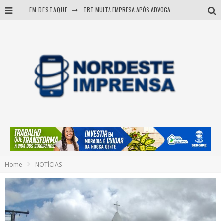
EM DESTAQUE
TRT MULTA EMPRESA APÓS ADVOGADA USAR IA E INVENTAR PRECEDENTES JUDICIAIS
Sergipe: operação mira grupo suspeito de comandar crimes de dentro de presídio
Entenda como governo Fábio tirou Sergipe da pior classificação fiscal e levou à nota máxima do Tesouro Nacional
Mulher morre durante operação contra grupo investigado por roubo de cargas e tráfico de drogas em Sergipe
Home
NOTÍCIAS