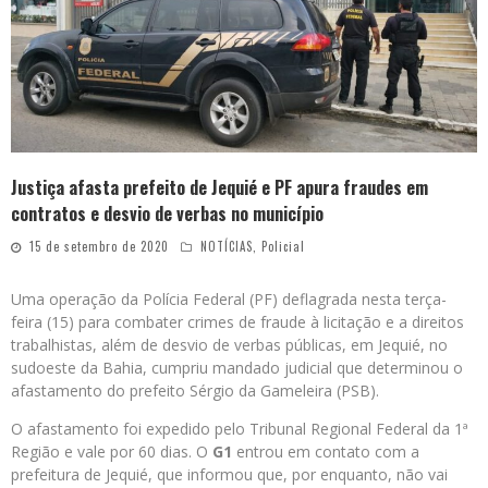
Justiça afasta prefeito de Jequié e PF apura fraudes em
contratos e desvio de verbas no município
15 de setembro de 2020
NOTÍCIAS
,
Policial
Uma operação da Polícia Federal (PF) deflagrada nesta terça-
feira (15) para combater crimes de fraude à licitação e a direitos
trabalhistas, além de desvio de verbas públicas, em Jequié, no
sudoeste da Bahia, cumpriu mandado judicial que determinou o
afastamento do prefeito Sérgio da Gameleira (PSB).
O afastamento foi expedido pelo Tribunal Regional Federal da 1ª
Região e vale por 60 dias. O
G1
entrou em contato com a
prefeitura de Jequié, que informou que, por enquanto, não vai