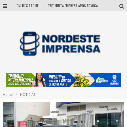
EM DESTAQUE
TRT MULTA EMPRESA APÓS ADVOGADA USAR IA E INVENTAR PRECEDENTES JUDICIAIS
Sergipe: operação mira grupo suspeito de comandar crimes de dentro de presídio
Entenda como governo Fábio tirou Sergipe da pior classificação fiscal e levou à nota máxima do Tesouro Nacional
Mulher morre durante operação contra grupo investigado por roubo de cargas e tráfico de drogas em Sergipe
Home
NOTÍCIAS