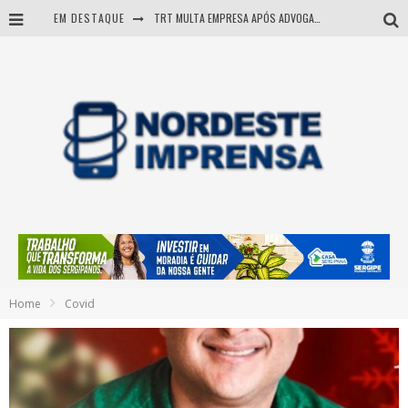
EM DESTAQUE
TRT MULTA EMPRESA APÓS ADVOGADA USAR IA E INVENTAR PRECEDENTES JUDICIAIS
Sergipe: operação mira grupo suspeito de comandar crimes de dentro de presídio
Entenda como governo Fábio tirou Sergipe da pior classificação fiscal e levou à nota máxima do Tesouro Nacional
Mulher morre durante operação contra grupo investigado por roubo de cargas e tráfico de drogas em Sergipe
Home
Covid