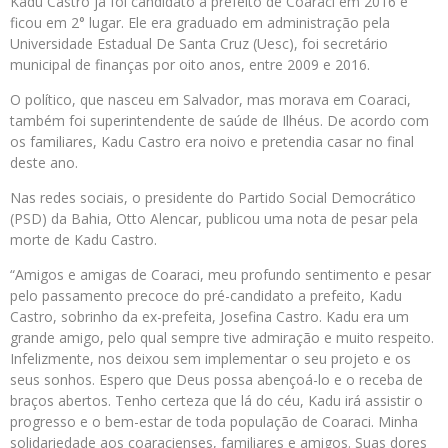
Kadu Castro já foi candidato a prefeito de Coaraci em 2016 e
ficou em 2° lugar. Ele era graduado em administração pela
Universidade Estadual De Santa Cruz (Uesc), foi secretário
municipal de finanças por oito anos, entre 2009 e 2016.
O político, que nasceu em Salvador, mas morava em Coaraci,
também foi superintendente de saúde de Ilhéus. De acordo com
os familiares, Kadu Castro era noivo e pretendia casar no final
deste ano.
Nas redes sociais, o presidente do Partido Social Democrático
(PSD) da Bahia, Otto Alencar, publicou uma nota de pesar pela
morte de Kadu Castro.
“Amigos e amigas de Coaraci, meu profundo sentimento e pesar
pelo passamento precoce do pré-candidato a prefeito, Kadu
Castro, sobrinho da ex-prefeita, Josefina Castro. Kadu era um
grande amigo, pelo qual sempre tive admiração e muito respeito.
Infelizmente, nos deixou sem implementar o seu projeto e os
seus sonhos. Espero que Deus possa abençoá-lo e o receba de
braços abertos. Tenho certeza que lá do céu, Kadu irá assistir o
progresso e o bem-estar de toda população de Coaraci. Minha
solidariedade aos coaracienses, familiares e amigos. Suas dores