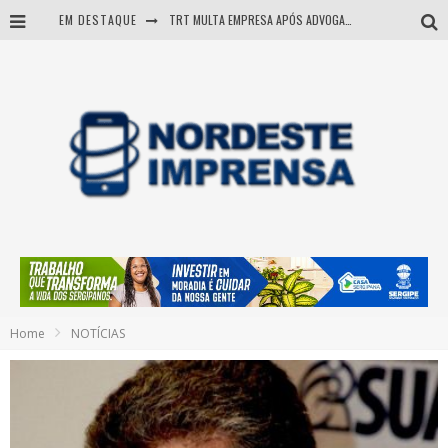
EM DESTAQUE
TRT MULTA EMPRESA APÓS ADVOGADA USAR IA E INVENTAR PRECEDENTES JUDICIAIS
Sergipe: operação mira grupo suspeito de comandar crimes de dentro de presídio
Entenda como governo Fábio tirou Sergipe da pior classificação fiscal e levou à nota máxima do Tesouro Nacional
Mulher morre durante operação contra grupo investigado por roubo de cargas e tráfico de drogas em Sergipe
Home
NOTÍCIAS