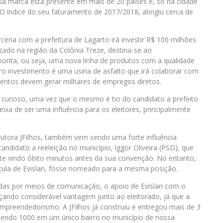
sua marca está presente em mais de 20 países e, só na cidade
O índice do seu faturamento de 2017/2018, atingiu cerca de
ria com a prefeitura de Lagarto irá investir R$ 100 milhões
lizado na região da Colônia Treze, destina-se ao
onta, ou seja, uma nova linha de produtos com a qualidade
o investimento é uma usina de asfalto que irá colaborar com
entos devem gerar milhares de empregos diretos.
o curioso, uma vez que o mesmo é tio do candidato a prefeito
ixa de ser uma influência para os eleitores, principalmente
rutora JFilhos, também vem sendo uma forte influência
candidato a reeleição no município, Iggor Oliveira (PSD), que
nte vindo óbito minutos antes da sua convenção. No entanto,
açula de Evislan, fosse nomeado para a mesma posição.
das por meios de comunicação, o apoio de Evislan com o
nçando considerável vantagem junto ao eleitorado, já que a
preendedorismo. A JFilhos já construiu e entregou mais de 3
 sendo 1000 em um único bairro no município de nossa