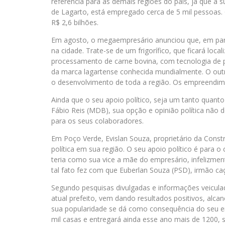
referência para as demais regiões do país, já que a 
de Lagarto, está empregado cerca de 5 mil pessoas. 
R$ 2,6 bilhões.
Em agosto, o megaempresário anunciou que, em parce
na cidade. Trate-se de um frigorífico, que ficará loca
processamento de carne bovina, com tecnologia de p
da marca lagartense conhecida mundialmente. O outr
o desenvolvimento de toda a região. Os empreendim
Ainda que o seu apoio político, seja um tanto quant
Fábio Reis (MDB), sua opção e opinião política não de
para os seus colaboradores.
Em Poço Verde, Evislan Souza, proprietário da Const
política em sua região. O seu apoio político é para o 
teria como sua vice a mãe do empresário, infelizme
tal fato fez com que Euberlan Souza (PSD), irmão c
Segundo pesquisas divulgadas e informações veicula
atual prefeito, vem dando resultados positivos, alca
sua popularidade se dá como consequência do seu em
mil casas e entregará ainda esse ano mais de 1200,