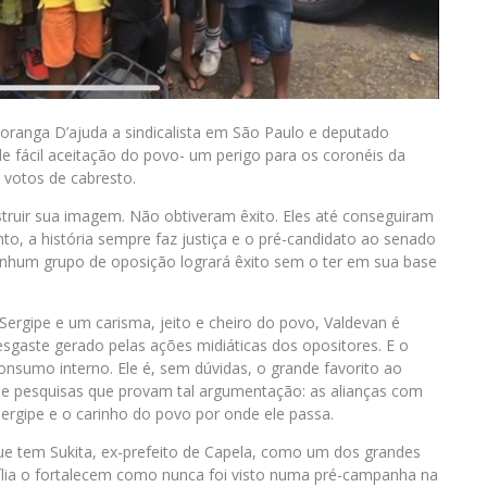
oranga D’ajuda a sindicalista em São Paulo e deputado
 fácil aceitação do povo- um perigo para os coronéis da
 votos de cabresto.
truir sua imagem. Não obtiveram êxito. Eles até conseguiram
, a história sempre faz justiça e o pré-candidato ao senado
Nenhum grupo de oposição logrará êxito sem o ter em sua base
ergipe e um carisma, jeito e cheiro do povo, Valdevan é
sgaste gerado pelas ações midiáticas dos opositores. E o
consumo interno. Ele é, sem dúvidas, o grande favorito ao
que pesquisas que provam tal argumentação: as alianças com
Sergipe e o carinho do povo por onde ele passa.
 que tem Sukita, ex-prefeito de Capela, como um dos grandes
sília o fortalecem como nunca foi visto numa pré-campanha na