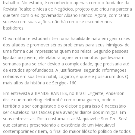
trabalho. No estado, é reconhecido apenas como o fundador da
Revista Realce e Mesa de Negócios, projeto que criou na parceria
que tem com o ex-governador Albano Franco. Agora, com tanto
sucesso em suas ações, não há como se esconder nos
bastidores.
O ex-militante estudantil tem uma habilidade nata em gerir crises
dos aliados e promover sérios problemas para seus inimigos- de
uma forma que impressiona quem nos relata. Segundo pessoas
ligadas ao jovem, ele elabora ações em minutos que levariam
semanas para se criar devido a complexidade, que precisaria até
de estudos aprofundados. A justificativa, segundo informações
colhidas em sua terra natal, Lagarto, é que ele possui um dos QI
mais altos da história de Sergipe- 160.
Em entrevista a BANDEIRANTES, no Brasil Urgente, Anderson
disse que marketing eleitoral é como uma guerra, onde o
território a ser conquistado é o eleitor e para isso é necessário
ser cauteloso nas táticas para avançar diante dos inimigos. Em
suas entrevistas, Rosa costuma citar Maquiavel e Sun Tzu. Será
que estamos presenciando a existência de um Maquiavel
contemporâneo? Bem, o final do maior filósofo político de todos