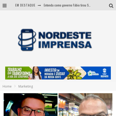
EM DESTAQUE
Entenda como governo Fábio tirou Sergipe da pior classificação fiscal e levou à nota máxima do Tesouro Nacional
CNJ aprova fim da aposentadoria compulsória como punição a juízes
BARRA DOS COQUEIROS: CORPO ACHADO NA PRAIA PODE SER DE JOVEM DESAPARECIDO
Sergipe: operação mira grupo suspeito de comandar crimes de dentro de presídio
Home
Marketing