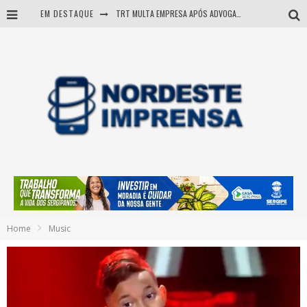
EM DESTAQUE
TRT MULTA EMPRESA APÓS ADVOGADA USAR IA E INVENTAR PRECEDENTES JUDICIAIS
Sergipe: operação mira grupo suspeito de comandar crimes de dentro de presídio
Entenda como governo Fábio tirou Sergipe da pior classificação fiscal e levou à nota máxima do Tesouro Nacional
Mulher morre durante operação contra grupo investigado por roubo de cargas e tráfico de drogas em Sergipe
Home
Music