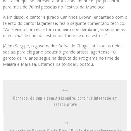
destacou que se apresenta profissionalmente e que já cantou
para mais de 70 mil pessoas no Festival da Mandioca.
Além disso, o cantor e jurado Carlinhos Brown, encantado com o
talento do cantor lagartense, fez o seguinte comentário técnico:
“Você vindo com esse tom roqueiro com lembranças sertanejas
é um sinal de que nós estamos diante de uma estrela.”
Já em Sergipe, o governador Belivaldo Chagas utilizou as redes
sociais para elogiar o pequeno grande artista lagartense. “O
garoto de 10 anos segue na disputa do Programa no time de
Maiara e Maraisa. Estamos na torcida!”, postou.
Conrado, da dupla com Aleksandro, continua internado em
estado grave
Acidente na Rodovia Simão Dias / Pinhão deixa adolescente de