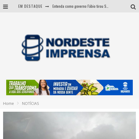
EM DESTAQUE
Entenda como governo Fábio tirou Sergipe da pior classificação fiscal e levou à nota máxima do Tesouro Nacional
CNJ aprova fim da aposentadoria compulsória como punição a juízes
BARRA DOS COQUEIROS: CORPO ACHADO NA PRAIA PODE SER DE JOVEM DESAPARECIDO
Sergipe: operação mira grupo suspeito de comandar crimes de dentro de presídio
Home
NOTÍCIAS