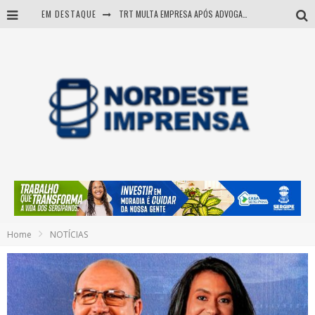
EM DESTAQUE
TRT MULTA EMPRESA APÓS ADVOGADA USAR IA E INVENTAR PRECEDENTES JUDICIAIS
Sergipe: operação mira grupo suspeito de comandar crimes de dentro de presídio
Entenda como governo Fábio tirou Sergipe da pior classificação fiscal e levou à nota máxima do Tesouro Nacional
Mulher morre durante operação contra grupo investigado por roubo de cargas e tráfico de drogas em Sergipe
Home
NOTÍCIAS