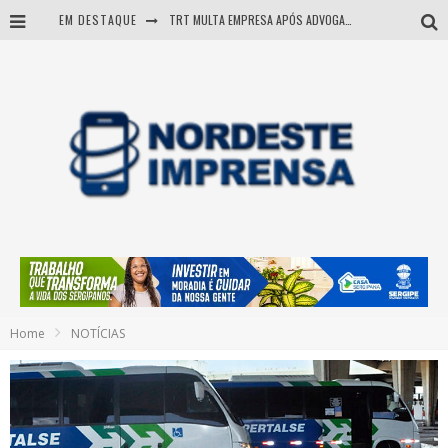
EM DESTAQUE
TRT MULTA EMPRESA APÓS ADVOGADA USAR IA E INVENTAR PRECEDENTES JUDICIAIS
Sergipe: operação mira grupo suspeito de comandar crimes de dentro de presídio
Entenda como governo Fábio tirou Sergipe da pior classificação fiscal e levou à nota máxima do Tesouro Nacional
Mulher morre durante operação contra grupo investigado por roubo de cargas e tráfico de drogas em Sergipe
Home
NOTÍCIAS