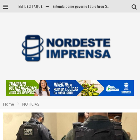
EM DESTAQUE
Entenda como governo Fábio tirou Sergipe da pior classificação fiscal e levou à nota máxima do Tesouro Nacional
CNJ aprova fim da aposentadoria compulsória como punição a juízes
BARRA DOS COQUEIROS: CORPO ACHADO NA PRAIA PODE SER DE JOVEM DESAPARECIDO
Sergipe: operação mira grupo suspeito de comandar crimes de dentro de presídio
Home
NOTÍCIAS