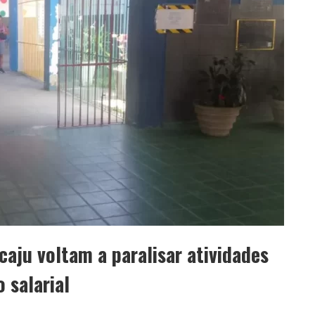
caju voltam a paralisar atividades
 salarial