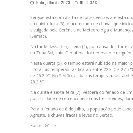
5 de julho de 2023
NOTÍCIAS
Sergipe está com alerta de fortes ventos até esta quar
da quinta-feira (6), o acumulado de chuvas que iniciou
divulgada pela Gerência de Meteorologia e Mudanças
(Semac).
Na tarde dessa terça-feira (4), por causa dos fortes 
na Zona Sul, caiu. O material foi removido e ninguém 
Nesta quarta (5), o tempo estará nublado na maior p
Litoral, as temperaturas ficarão entre 22.8°C e 27.
de 26.2 °C. No Sertão, as baixas temperaturas tam
28.2 °C.
Na quinta e sexta-feira (7), véspera do feriado de E
possibilidade de céu encoberto nas três regiões, dur
Para o feriado de 8 de julho, a população pode esper
Agreste, e chuvas fracas e leves no Sertão.
Fonte : G1 se