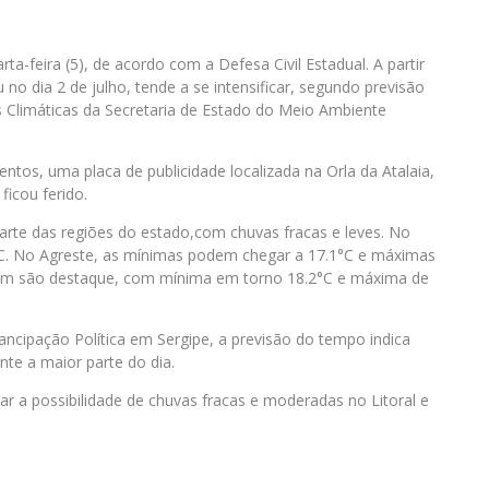
ta-feira (5), de acordo com a Defesa Civil Estadual. A partir
 no dia 2 de julho, tende a se intensificar, segundo previsão
 Climáticas da Secretaria de Estado do Meio Ambiente
ventos, uma placa de publicidade localizada na Orla da Atalaia,
ficou ferido.
arte das regiões do estado,com chuvas fracas e leves. No
5 °C. No Agreste, as mínimas podem chegar a 17.1°C e máximas
bém são destaque, com mínima em torno 18.2°C e máxima de
mancipação Política em Sergipe, a previsão do tempo indica
ante a maior parte do dia.
ar a possibilidade de chuvas fracas e moderadas no Litoral e