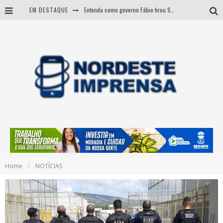
EM DESTAQUE
Entenda como governo Fábio tirou Sergipe da pior classificação fiscal e levou à nota máxima do Tesouro Nacional
CNJ aprova fim da aposentadoria compulsória como punição a juízes
BARRA DOS COQUEIROS: CORPO ACHADO NA PRAIA PODE SER DE JOVEM DESAPARECIDO
Sergipe: operação mira grupo suspeito de comandar crimes de dentro de presídio
Home
NOTÍCIAS