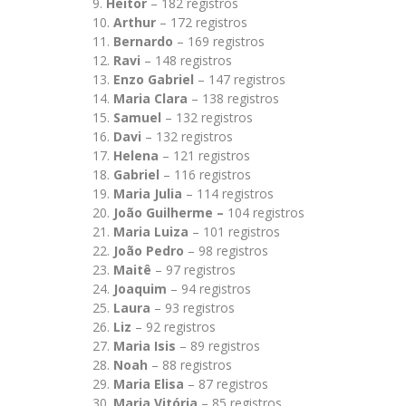
Heitor
– 182 registros
Arthur
– 172 registros
Bernardo
– 169 registros
Ravi
– 148 registros
Enzo Gabriel
– 147 registros
Maria Clara
– 138 registros
Samuel
– 132 registros
Davi
– 132 registros
Helena
– 121 registros
Gabriel
– 116 registros
Maria Julia
– 114 registros
João Guilherme –
104 registros
Maria Luiza
– 101 registros
João Pedro
– 98 registros
Maitê
– 97 registros
Joaquim
– 94 registros
Laura
– 93 registros
Liz
– 92 registros
Maria Isis
– 89 registros
Noah
– 88 registros
Maria Elisa
– 87 registros
Maria Vitória
– 85 registros