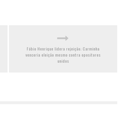
Fábio Henrique lidera rejeição; Carminha
venceria eleição mesmo contra opositores
unidos