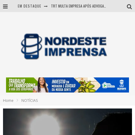
EM DESTAQUE
TRT MULTA EMPRESA APÓS ADVOGADA USAR IA E INVENTAR PRECEDENTES JUDICIAIS
Sergipe: operação mira grupo suspeito de comandar crimes de dentro de presídio
Entenda como governo Fábio tirou Sergipe da pior classificação fiscal e levou à nota máxima do Tesouro Nacional
Mulher morre durante operação contra grupo investigado por roubo de cargas e tráfico de drogas em Sergipe
Home
NOTÍCIAS