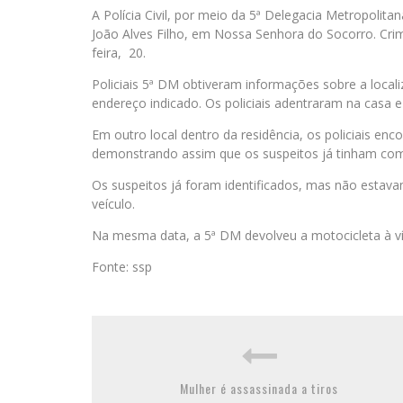
A Polícia Civil, por meio da 5ª Delegacia Metropolit
João Alves Filho, em Nossa Senhora do Socorro. Cri
feira, 20.
Policiais 5ª DM obtiveram informações sobre a locali
endereço indicado. Os policiais adentraram na casa 
Em outro local dentro da residência, os policiais en
demonstrando assim que os suspeitos já tinham co
Os suspeitos já foram identificados, mas não estav
veículo.
Na mesma data, a 5ª DM devolveu a motocicleta à ví
Fonte: ssp
Mulher é assassinada a tiros