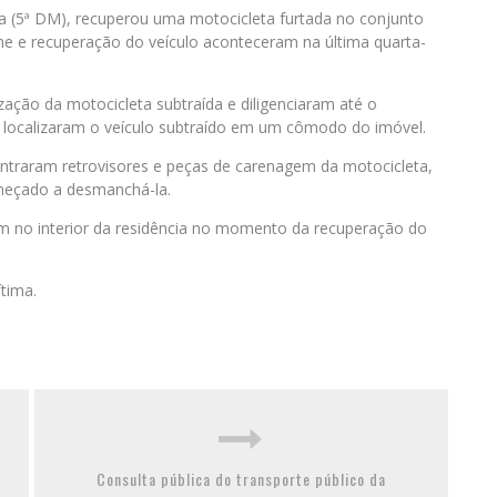
ana (5ª DM), recuperou uma motocicleta furtada no conjunto
me e recuperação do veículo aconteceram na última quarta-
zação da motocicleta subtraída e diligenciaram até o
e localizaram o veículo subtraído em um cômodo do imóvel.
contraram retrovisores e peças de carenagem da motocicleta,
meçado a desmanchá-la.
am no interior da residência no momento da recuperação do
tima.
Consulta pública do transporte público da