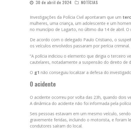
30 de abril de 2024
NOTÍCIAS
Investigações da Polícia Civil apontaram que um
terc
mulheres, uma criança, um adolescente e um homem
no município de Lagarto, no último dia 14 de abril. 
De acordo com o delegado Paulo Cristiano, o suspeit
os veículos envolvidos passaram por perícia criminal
“A polícia indiciou o elemento que dirigia o terceiro v
cautelares, notadamente a suspensão do direito de dir
O
g1
não conseguiu localizar a defesa do investigad
O acidente
O acidente ocorreu por volta das 23h, quando dois v
A dinâmica do acidente não foi informada pela políci
Seis pessoas estavam em um mesmo veículo, sendo q
gravemente feridas, incluindo o motorista, e foram l
condutores saíram do local.