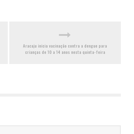
Aracaju inicia vacinação contra a dengue para
crianças de 10 a 14 anos nesta quinta-feira