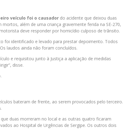
eiro veículo foi o causador
do acidente que deixou duas
 mortos, além de uma criança gravemente ferida na SE-270,
O motorista deve responder por homicídio culposo de trânsito.
o foi identificado e levado para prestar depoimento. Todos
. Os laudos ainda não foram concluídos.
eículo e requisitou junto à Justiça a aplicação de medidas
igir”, disse.
o.
eículos bateram de frente, ao serem provocados pelo terceiro.
a.
ue duas morreram no local e as outras quatro ficaram
evados ao Hospital de Urgências de Sergipe. Os outros dois