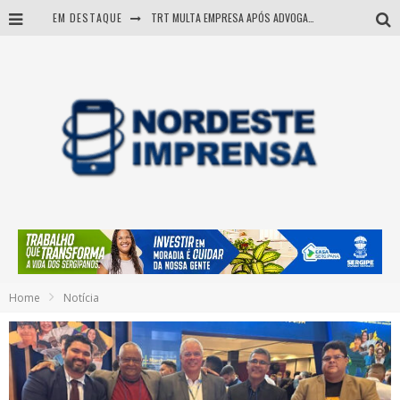
EM DESTAQUE
TRT MULTA EMPRESA APÓS ADVOGADA USAR IA E INVENTAR PRECEDENTES JUDICIAIS
Sergipe: operação mira grupo suspeito de comandar crimes de dentro de presídio
Entenda como governo Fábio tirou Sergipe da pior classificação fiscal e levou à nota máxima do Tesouro Nacional
Mulher morre durante operação contra grupo investigado por roubo de cargas e tráfico de drogas em Sergipe
Home
Notícia