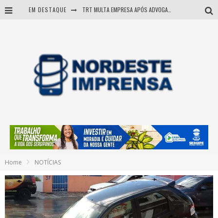
EM DESTAQUE
TRT MULTA EMPRESA APÓS ADVOGADA USAR IA E INVENTAR PRECEDENTES JUDICIAIS
Sergipe: operação mira grupo suspeito de comandar crimes de dentro de presídio
Entenda como governo Fábio tirou Sergipe da pior classificação fiscal e levou à nota máxima do Tesouro Nacional
Mulher morre durante operação contra grupo investigado por roubo de cargas e tráfico de drogas em Sergipe
Home
NOTÍCIAS