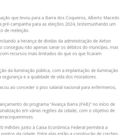
mação que levou para a Barra dos Coqueiros, Alberto Macedo
sua pré-campanha para as eleições 2024, testemunhando um
o de reeleição.
incluindo a herança de dívidas da administração de Airton
to conseguiu não apenas sanar os débitos do município, mas
 com recursos mais limitados do que os que ficaram
ão da iluminação pública, com a implantação de iluminação
 segurança e a qualidade de vida dos moradores.
cou ao conceder o piso salarial nacional para enfermeiros,
o lançamento do programa “Avança Barra (PAB)” no início de
sinalização em várias regiões da cidade, com o objetivo de
barracoqueirenses.
0 milhões junto à Caixa Econômica Federal permitirá a
 pontos da cidade. Entre elas estão a construção de creches,