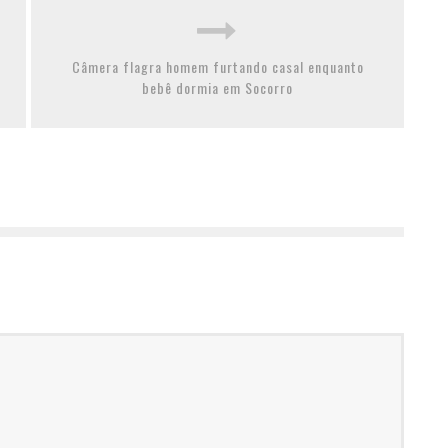
Câmera flagra homem furtando casal enquanto
bebê dormia em Socorro