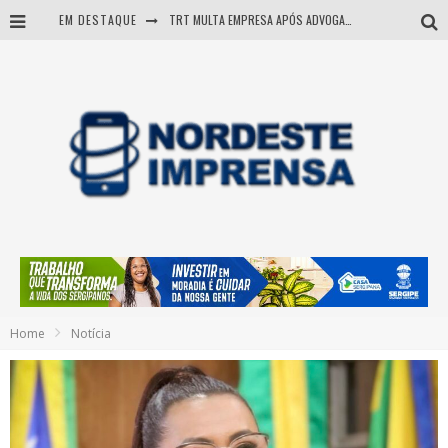
EM DESTAQUE
TRT MULTA EMPRESA APÓS ADVOGADA USAR IA E INVENTAR PRECEDENTES JUDICIAIS
Sergipe: operação mira grupo suspeito de comandar crimes de dentro de presídio
Entenda como governo Fábio tirou Sergipe da pior classificação fiscal e levou à nota máxima do Tesouro Nacional
Mulher morre durante operação contra grupo investigado por roubo de cargas e tráfico de drogas em Sergipe
Home
Notícia