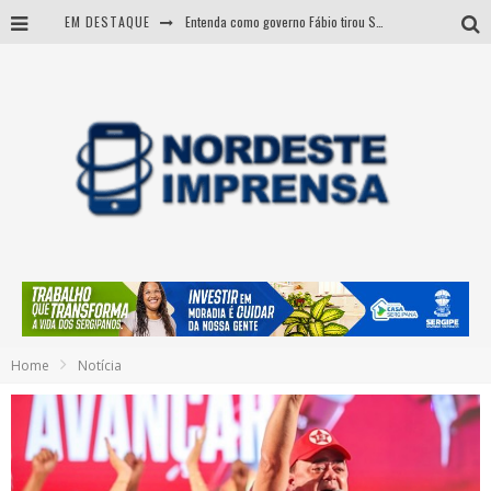
EM DESTAQUE
Entenda como governo Fábio tirou Sergipe da pior classificação fiscal e levou à nota máxima do Tesouro Nacional
CNJ aprova fim da aposentadoria compulsória como punição a juízes
BARRA DOS COQUEIROS: CORPO ACHADO NA PRAIA PODE SER DE JOVEM DESAPARECIDO
Sergipe: operação mira grupo suspeito de comandar crimes de dentro de presídio
Home
Notícia