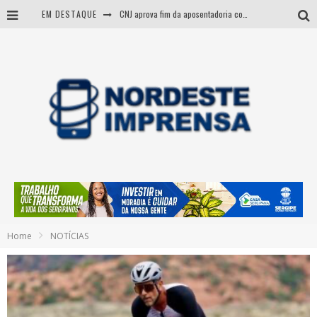
EM DESTAQUE
CNJ aprova fim da aposentadoria compulsória como punição a juízes
BARRA DOS COQUEIROS: CORPO ACHADO NA PRAIA PODE SER DE JOVEM DESAPARECIDO
Itabaiana: vítimas de acidente fatal na BR-235 são identificadas
Entenda como governo Fábio tirou Sergipe da pior classificação fiscal e levou à nota máxima do Tesouro Nacional
Home
NOTÍCIAS