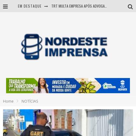
EM DESTAQUE
TRT MULTA EMPRESA APÓS ADVOGADA USAR IA E INVENTAR PRECEDENTES JUDICIAIS
Sergipe: operação mira grupo suspeito de comandar crimes de dentro de presídio
Entenda como governo Fábio tirou Sergipe da pior classificação fiscal e levou à nota máxima do Tesouro Nacional
Mulher morre durante operação contra grupo investigado por roubo de cargas e tráfico de drogas em Sergipe
Home
NOTÍCIAS