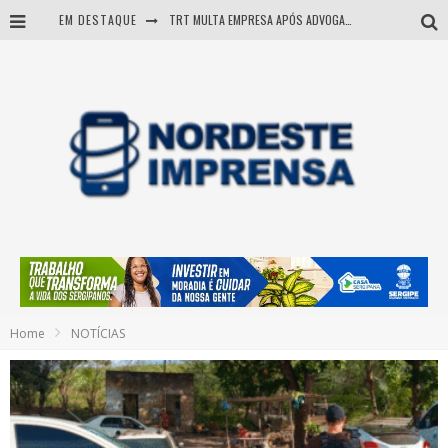
EM DESTAQUE
TRT MULTA EMPRESA APÓS ADVOGADA USAR IA E INVENTAR PRECEDENTES JUDICIAIS
Sergipe: operação mira grupo suspeito de comandar crimes de dentro de presídio
Entenda como governo Fábio tirou Sergipe da pior classificação fiscal e levou à nota máxima do Tesouro Nacional
Mulher morre durante operação contra grupo investigado por roubo de cargas e tráfico de drogas em Sergipe
Home
NOTÍCIAS