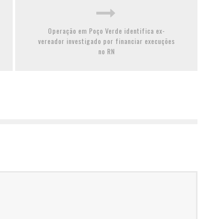
Operação em Poço Verde identifica ex-
vereador investigado por financiar execuções
no RN