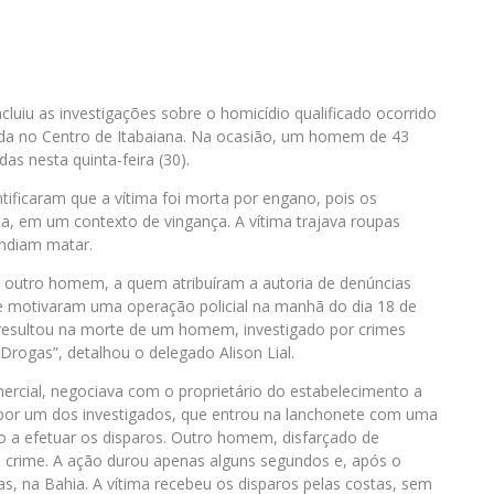
cluiu as investigações sobre o homicídio qualificado ocorrido
ada no Centro de Itabaiana. Na ocasião, um homem de 43
as nesta quinta-feira (30).
ntificaram que a vítima foi morta por engano, pois os
a, em um contexto de vingança. A vítima trajava roupas
endiam matar.
m outro homem, a quem atribuíram a autoria de denúncias
te motivaram uma operação policial na manhã do dia 18 de
 resultou na morte de um homem, investigado por crimes
rogas”, detalhou o delegado Alison Lial.
mercial, negociava com o proprietário do estabelecimento a
por um dos investigados, que entrou na lanchonete com uma
o a efetuar os disparos. Outro homem, disfarçado de
o crime. A ação durou apenas alguns segundos e, após o
as, na Bahia. A vítima recebeu os disparos pelas costas, sem