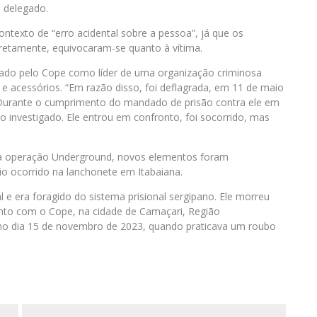
o delegado.
ontexto de “erro acidental sobre a pessoa”, já que os
retamente, equivocaram-se quanto à vítima.
gado pelo Cope como líder de uma organização criminosa
 e acessórios. “Em razão disso, foi deflagrada, em 11 de maio
 Durante o cumprimento do mandado de prisão contra ele em
o investigado. Ele entrou em confronto, foi socorrido, mas
 da operação Underground, novos elementos foram
dio ocorrido na lanchonete em Itabaiana.
 e era foragido do sistema prisional sergipano. Ele morreu
nto com o Cope, na cidade de Camaçari, Região
no dia 15 de novembro de 2023, quando praticava um roubo