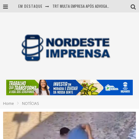
EM DESTAQUE
TRT MULTA EMPRESA APÓS ADVOGADA USAR IA E INVENTAR PRECEDENTES JUDICIAIS
Sergipe: operação mira grupo suspeito de comandar crimes de dentro de presídio
Entenda como governo Fábio tirou Sergipe da pior classificação fiscal e levou à nota máxima do Tesouro Nacional
Mulher morre durante operação contra grupo investigado por roubo de cargas e tráfico de drogas em Sergipe
Home
NOTÍCIAS