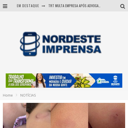
EM DESTAQUE
TRT MULTA EMPRESA APÓS ADVOGADA USAR IA E INVENTAR PRECEDENTES JUDICIAIS
Sergipe: operação mira grupo suspeito de comandar crimes de dentro de presídio
Entenda como governo Fábio tirou Sergipe da pior classificação fiscal e levou à nota máxima do Tesouro Nacional
Mulher morre durante operação contra grupo investigado por roubo de cargas e tráfico de drogas em Sergipe
Home
NOTÍCIAS