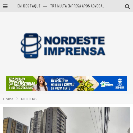
EM DESTAQUE
TRT MULTA EMPRESA APÓS ADVOGADA USAR IA E INVENTAR PRECEDENTES JUDICIAIS
Sergipe: operação mira grupo suspeito de comandar crimes de dentro de presídio
Entenda como governo Fábio tirou Sergipe da pior classificação fiscal e levou à nota máxima do Tesouro Nacional
Mulher morre durante operação contra grupo investigado por roubo de cargas e tráfico de drogas em Sergipe
Home
NOTÍCIAS