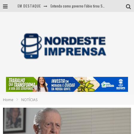
EM DESTAQUE
Entenda como governo Fábio tirou Sergipe da pior classificação fiscal e levou à nota máxima do Tesouro Nacional
CNJ aprova fim da aposentadoria compulsória como punição a juízes
BARRA DOS COQUEIROS: CORPO ACHADO NA PRAIA PODE SER DE JOVEM DESAPARECIDO
Sergipe: operação mira grupo suspeito de comandar crimes de dentro de presídio
Home
NOTÍCIAS