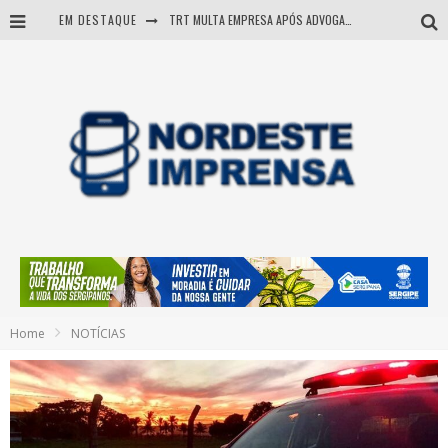
EM DESTAQUE
TRT MULTA EMPRESA APÓS ADVOGADA USAR IA E INVENTAR PRECEDENTES JUDICIAIS
Sergipe: operação mira grupo suspeito de comandar crimes de dentro de presídio
Entenda como governo Fábio tirou Sergipe da pior classificação fiscal e levou à nota máxima do Tesouro Nacional
Mulher morre durante operação contra grupo investigado por roubo de cargas e tráfico de drogas em Sergipe
Home
NOTÍCIAS