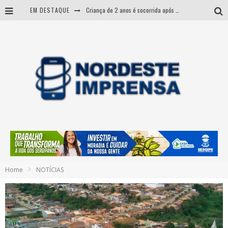
EM DESTAQUE
Criança de 2 anos é socorrida após afogamento na Barra dos Coqueiros
ACIDENTE ENVOLVENDO TRÊS CARROS DEIXA UMA PESSOA FERIDA EM ARACAJU
Mulher morre durante operação contra grupo investigado por roubo de cargas e tráfico de drogas em Sergipe
Governo Fábio alcança mais um marco histórico com início das cirurgias de urgência no Hospital de Glória
Home
NOTÍCIAS