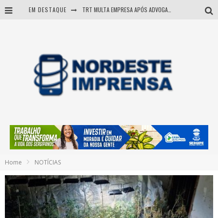
EM DESTAQUE
TRT MULTA EMPRESA APÓS ADVOGADA USAR IA E INVENTAR PRECEDENTES JUDICIAIS
Sergipe: operação mira grupo suspeito de comandar crimes de dentro de presídio
Entenda como governo Fábio tirou Sergipe da pior classificação fiscal e levou à nota máxima do Tesouro Nacional
Mulher morre durante operação contra grupo investigado por roubo de cargas e tráfico de drogas em Sergipe
Home
NOTÍCIAS