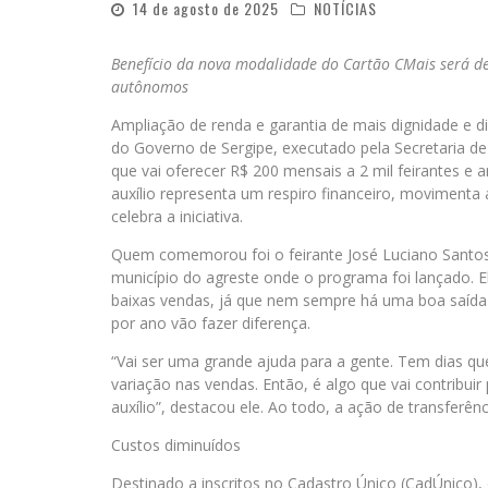
14 de agosto de 2025
NOTÍCIAS
Benefício da nova modalidade do Cartão CMais será de
autônomos
Ampliação de renda e garantia de mais dignidade e d
do Governo de Sergipe, executado pela Secretaria de E
que vai oferecer R$ 200 mensais a 2 mil feirantes e 
auxílio representa um respiro financeiro, movimenta 
celebra a iniciativa.
Quem comemorou foi o feirante José Luciano Santos Si
município do agreste onde o programa foi lançado. E
baixas vendas, já que nem sempre há uma boa saída 
por ano vão fazer diferença.
“Vai ser uma grande ajuda para a gente. Tem dias qu
variação nas vendas. Então, é algo que vai contribu
auxílio”, destacou ele. Ao todo, a ação de transferên
Custos diminuídos
Destinado a inscritos no Cadastro Único (CadÚnico), 