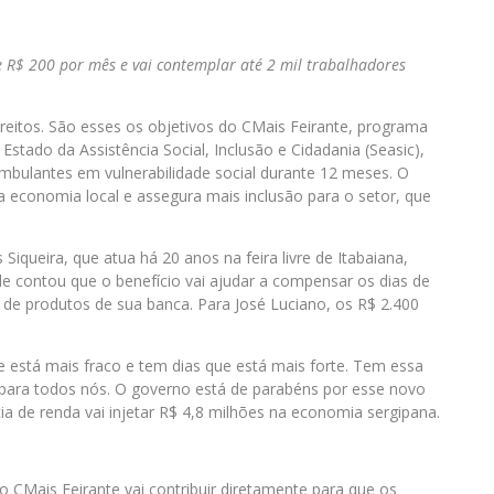
 R$ 200 por mês e vai contemplar até 2 mil trabalhadores
ireitos. São esses os objetivos do CMais Feirante, programa
stado da Assistência Social, Inclusão e Cidadania (Seasic),
ambulantes em vulnerabilidade social durante 12 meses. O
a economia local e assegura mais inclusão para o setor, que
queira, que atua há 20 anos na feira livre de Itabaiana,
le contou que o benefício vai ajudar a compensar os dias de
de produtos de sua banca. Para José Luciano, os R$ 2.400
e está mais fraco e tem dias que está mais forte. Tem essa
ir para todos nós. O governo está de parabéns por esse novo
cia de renda vai injetar R$ 4,8 milhões na economia sergipana.
o CMais Feirante vai contribuir diretamente para que os