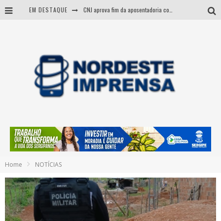
EM DESTAQUE
CNJ aprova fim da aposentadoria compulsória como punição a juízes
BARRA DOS COQUEIROS: CORPO ACHADO NA PRAIA PODE SER DE JOVEM DESAPARECIDO
Itabaiana: vítimas de acidente fatal na BR-235 são identificadas
Entenda como governo Fábio tirou Sergipe da pior classificação fiscal e levou à nota máxima do Tesouro Nacional
Home
NOTÍCIAS