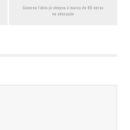
Governo Fábio já chegou à marca de 80 obras
na educação