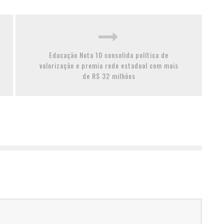
Educação Nota 10 consolida política de
valorização e premia rede estadual com mais
de R$ 32 milhões