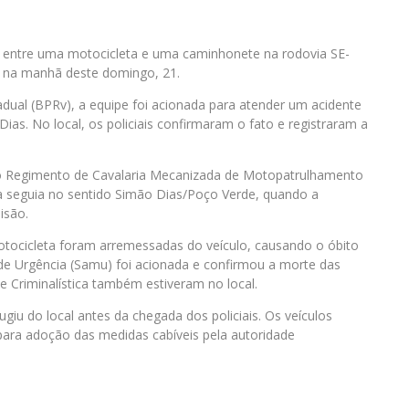
 entre uma motocicleta e uma caminhonete na rodovia SE-
u na manhã deste domingo, 21.
dual (BPRv), a equipe foi acionada para atender um acidente
as. No local, os policiais confirmaram o fato e registraram a
o Regimento de Cavalaria Mecanizada de Motopatrulhamento
ta seguia no sentido Simão Dias/Poço Verde, quando a
isão.
otocicleta foram arremessadas do veículo, causando o óbito
de Urgência (Samu) foi acionada e confirmou a morte das
 de Criminalística também estiveram no local.
iu do local antes da chegada dos policiais. Os veículos
para adoção das medidas cabíveis pela autoridade