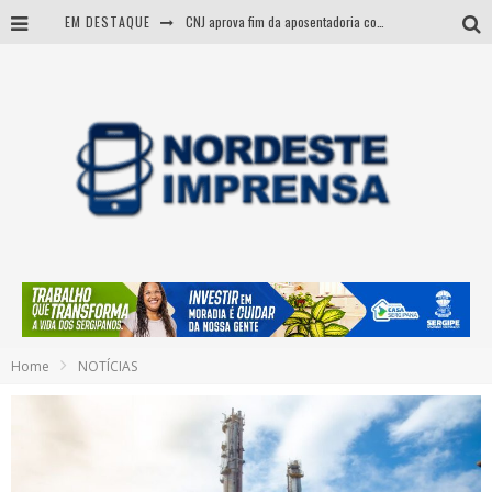
EM DESTAQUE
CNJ aprova fim da aposentadoria compulsória como punição a juízes
BARRA DOS COQUEIROS: CORPO ACHADO NA PRAIA PODE SER DE JOVEM DESAPARECIDO
Itabaiana: vítimas de acidente fatal na BR-235 são identificadas
Entenda como governo Fábio tirou Sergipe da pior classificação fiscal e levou à nota máxima do Tesouro Nacional
Home
NOTÍCIAS