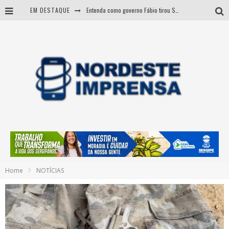
EM DESTAQUE
Entenda como governo Fábio tirou Sergipe da pior classificação fiscal e levou à nota máxima do Tesouro Nacional
CNJ aprova fim da aposentadoria compulsória como punição a juízes
BARRA DOS COQUEIROS: CORPO ACHADO NA PRAIA PODE SER DE JOVEM DESAPARECIDO
Sergipe: operação mira grupo suspeito de comandar crimes de dentro de presídio
Home
NOTÍCIAS