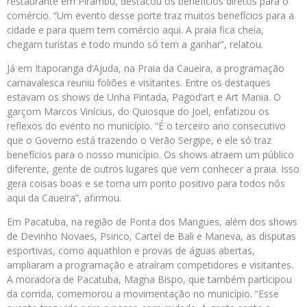
restaurante em Pirambu, destacou os benefícios diretos para o
comércio. “Um evento desse porte traz muitos benefícios para a
cidade e para quem tem comércio aqui. A praia fica cheia,
chegam turistas e todo mundo só tem a ganhar”, relatou.
Já em Itaporanga d’Ajuda, na Praia da Caueira, a programação
carnavalesca reuniu foliões e visitantes. Entre os destaques
estavam os shows de Unha Pintada, Pagod’art e Art Mania. O
garçom Marcos Vinícius, do Quiosque do Joel, enfatizou os
reflexos do evento no município. “É o terceiro ano consecutivo
que o Governo está trazendo o Verão Sergipe, e ele só traz
benefícios para o nosso município. Os shows atraem um público
diferente, gente de outros lugares que vem conhecer a praia. Isso
gera coisas boas e se torna um ponto positivo para todos nós
aqui da Caueira”, afirmou.
Em Pacatuba, na região de Ponta dos Mangues, além dos shows
de Devinho Novaes, Psirico, Cartel de Bali e Maneva, as disputas
esportivas, como aquathlon e provas de águas abertas,
ampliaram a programação e atraíram competidores e visitantes.
A moradora de Pacatuba, Magna Bispo, que também participou
da corrida, comemorou a movimentação no município. “Esse