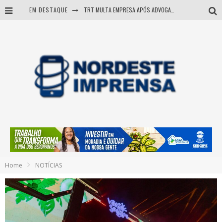
EM DESTAQUE
TRT MULTA EMPRESA APÓS ADVOGADA USAR IA E INVENTAR PRECEDENTES JUDICIAIS
Sergipe: operação mira grupo suspeito de comandar crimes de dentro de presídio
Entenda como governo Fábio tirou Sergipe da pior classificação fiscal e levou à nota máxima do Tesouro Nacional
Mulher morre durante operação contra grupo investigado por roubo de cargas e tráfico de drogas em Sergipe
Home
NOTÍCIAS