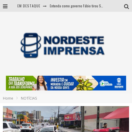
EM DESTAQUE
Entenda como governo Fábio tirou Sergipe da pior classificação fiscal e levou à nota máxima do Tesouro Nacional
CNJ aprova fim da aposentadoria compulsória como punição a juízes
BARRA DOS COQUEIROS: CORPO ACHADO NA PRAIA PODE SER DE JOVEM DESAPARECIDO
Sergipe: operação mira grupo suspeito de comandar crimes de dentro de presídio
Home
NOTÍCIAS