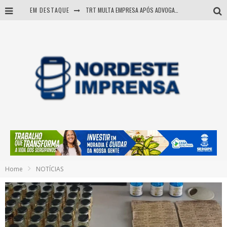
EM DESTAQUE
TRT MULTA EMPRESA APÓS ADVOGADA USAR IA E INVENTAR PRECEDENTES JUDICIAIS
Sergipe: operação mira grupo suspeito de comandar crimes de dentro de presídio
Entenda como governo Fábio tirou Sergipe da pior classificação fiscal e levou à nota máxima do Tesouro Nacional
Mulher morre durante operação contra grupo investigado por roubo de cargas e tráfico de drogas em Sergipe
Home
NOTÍCIAS