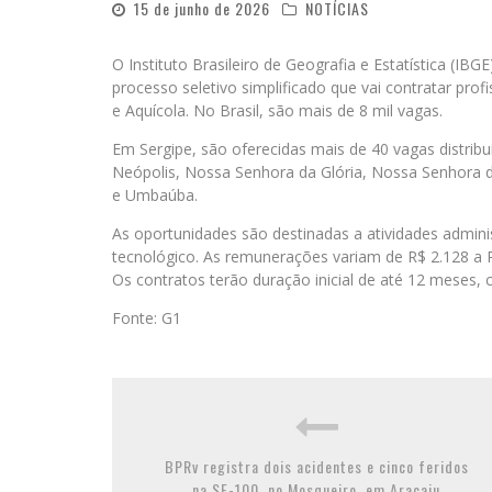
15 de junho de 2026
NOTÍCIAS
O Instituto Brasileiro de Geografia e Estatística (IBGE)
processo seletivo simplificado que vai contratar prof
e Aquícola. No Brasil, são mais de 8 mil vagas.
Em Sergipe, são oferecidas mais de 40 vagas distribu
Neópolis, Nossa Senhora da Glória, Nossa Senhora d
e Umbaúba.
As oportunidades são destinadas a atividades adminis
tecnológico. As remunerações variam de R$ 2.128 a R
Os contratos terão duração inicial de até 12 meses,
Fonte: G1
BPRv registra dois acidentes e cinco feridos
na SE-100, no Mosqueiro, em Aracaju