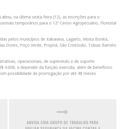
 abriu, na última sexta-feira (12), as inscrições para o
issionais temporários para o 12º Censo Agropecuário, Florestal
ídas pelos municípios de Itabaiana, Lagarto, Moita Bonita,
as Dores, Poço Verde, Propriá, São Cristóvão, Tobias Barreto
trativas, operacionais, de supervisão e de suporte
$ 4.008, a depender da função exercida, além de benefícios.
 com possibilidade de prorrogação por até 48 meses.
ANVISA CRIA GRUPO DE TRABALHO PARA
AVALIAR SEGURANÇA DA VACINA CONTRA A