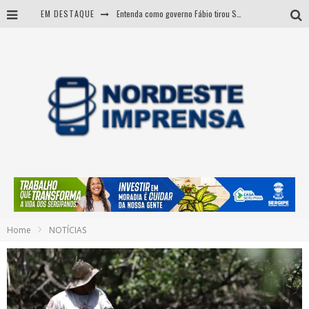
EM DESTAQUE
Entenda como governo Fábio tirou Sergipe da pior classificação fiscal e levou à nota máxima do Tesouro Nacional
CNJ aprova fim da aposentadoria compulsória como punição a juízes
BARRA DOS COQUEIROS: CORPO ACHADO NA PRAIA PODE SER DE JOVEM DESAPARECIDO
Sergipe: operação mira grupo suspeito de comandar crimes de dentro de presídio
Home
NOTÍCIAS