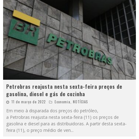
Petrobras reajusta nesta sexta-feira preços de
gasolina, diesel e gás de cozinha
11 de março de 2022
Economia
,
NOTÍCIAS
Em meio à disparada dos preços do petróleo,
a Petrobras reajusta nesta sexta-feira (11) os preços de
gasolina e diesel para as distribuidoras. A partir desta sexta-
feira (11), o preço médio de ven
...