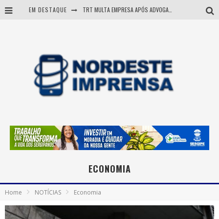
EM DESTAQUE
TRT MULTA EMPRESA APÓS ADVOGADA USAR IA E INVENTAR PRECEDENTES JUDICIAIS
Sergipe: operação mira grupo suspeito de comandar crimes de dentro de presídio
Entenda como governo Fábio tirou Sergipe da pior classificação fiscal e levou à nota máxima do Tesouro Nacional
Mulher morre durante operação contra grupo investigado por roubo de cargas e tráfico de drogas em Sergipe
ECONOMIA
Home
NOTÍCIAS
Economia